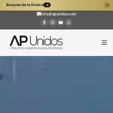
Bosques de la Riviera
✦
+573144285612
info@apunidos.com