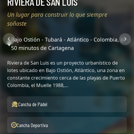
VILLAS DE BALBOA
Conjunto Residencial
Pradomar - Atlántico - Colombia, Calle 2 #18c-
59
Villas de Balboa ofrece 37 exclusivas casas de 2 y 3
niveles en el corazón del sector más prestigioso de
Pradomar, Puerto Colombia. Vive cerca de lugares
emblemáticos como el faro ...
Baños
Habitaciones